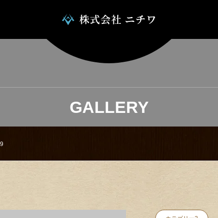
GALLERY
9