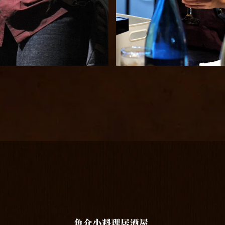
天ぷら
天ぷら
佐藤（黒・白）