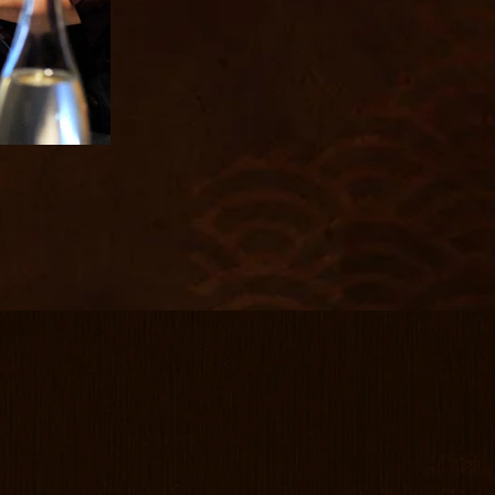
焼酎
握り鮨
ウイスキー