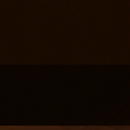
さつま鶏刺身 もも・ささみ
ウニ 石焼
佐藤（黒・白）
鮨
さつま鶏刺
本日の地