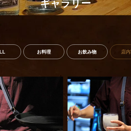
ギャラリー
LL
お料理
お飲み物
店内