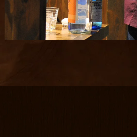
熟成魚の刺身
熟成魚の刺身
焼酎