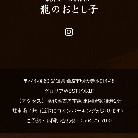
鉄板焼き飯
〒444-0860 愛知県岡崎市明大寺本町4-48
グロリアWESTビル1F
【アクセス】 名鉄名古屋本線 東岡崎駅 徒歩2分
駐車場／無（近隣にコインパーキングがあります）
身 もも・ささみ
魚串カツ
ウニ 石焼鉄板焼き飯
薩摩ガーリックシュリンプ
ご予約・お問い合わせ：0564-25-5100
MORE