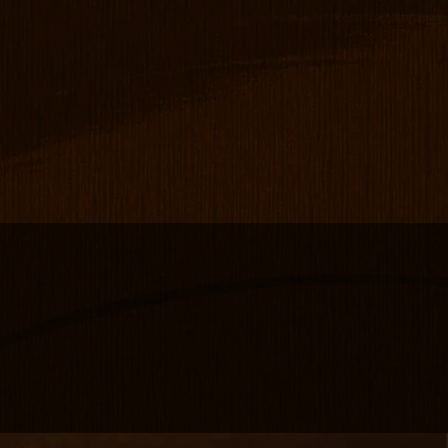
握り鮨
本日の珍味３種盛り